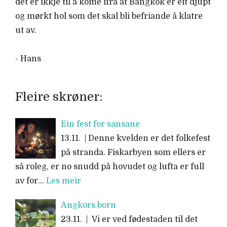
det er ikkje til å kome ifrå at Bangkok er eit djupt
og mørkt hol som det skal bli befriande å klatre
ut av.
- Hans
Fleire skrøner:
Ein fest for sansane
13.11. | Denne kvelden er det folkefest
på stranda. Fiskarbyen som ellers er
så roleg, er no snudd på hovudet og lufta er full
av for…
Les meir
Angkors born
23.11. | Vi er ved fødestaden til det