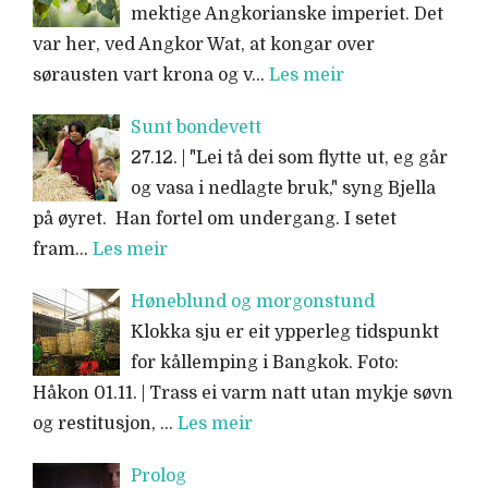
mektige Angkorianske imperiet. Det
var her, ved Angkor Wat, at kongar over
sørausten vart krona og v…
Les meir
Sunt bondevett
27.12. | "Lei tå dei som flytte ut, eg går
og vasa i nedlagte bruk," syng Bjella
på øyret. Han fortel om undergang. I setet
fram…
Les meir
Høneblund og morgonstund
Klokka sju er eit ypperleg tidspunkt
for kållemping i Bangkok. Foto:
Håkon 01.11. | Trass ei varm natt utan mykje søvn
og restitusjon, …
Les meir
Prolog