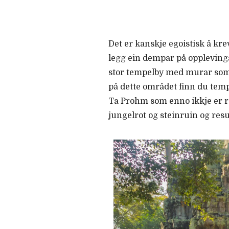
Det er kanskje egoistisk å kre
legg ein dempar på oppleving
stor tempelby med murar som 
på dette området finn du temp
Ta Prohm som enno ikkje er re
jungelrot og steinruin og resu