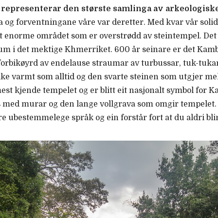
epresenterar den største samlinga av arkeologiske 
ka og forventningane våre var deretter. Med kvar vår solide
det enorme området som er overstrødd av steintempel. Det 
trum i det mektige Khmerriket. 600 år seinare er det Kam
t forbikøyrd av endelause straumar av turbussar, tuk-tuka
 like varmt som alltid og den svarte steinen som utgjer 
t kjende tempelet og er blitt eit nasjonalt symbol for Kam
is med murar og den lange vollgrava som omgir tempelet.
re ubestemmelege språk og ein forstår fort at du aldri bl