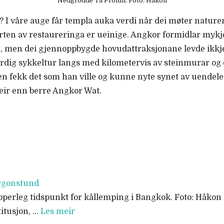
Nedgrodde Ta Prohm. Foto: Håkon
? I våre auge får templa auka verdi når dei møter natur
en av restaureringa er ueinige. Angkor formidlar mykje 
men dei gjennoppbygde hovudattraksjonane levde ikkje h
erdig sykkeltur langs med kilometervis av steinmurar 
n fekk det som han ville og kunne nyte synet av uendele
eir enn berre Angkor Wat.
rgonstund
ypperleg tidspunkt for kållemping i Bangkok. Foto: Håkon 0
itusjon, …
Les meir