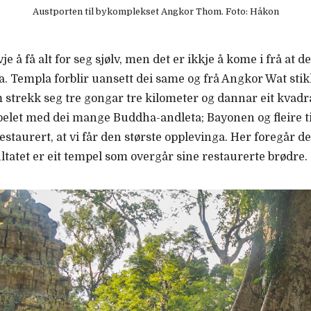
Austporten til bykomplekset Angkor Thom. Foto: Håkon
vje å få alt for seg sjølv, men det er ikkje å kome i frå a
a. Templa forblir uansett dei same og frå Angkor Wat st
strekk seg tre gongar tre kilometer og dannar eit kvadr
elet med dei mange Buddha-andleta; Bayonen og fleire til.
staurert, at vi får den største opplevinga. Her foregår 
ltatet er eit tempel som overgår sine restaurerte brødre.