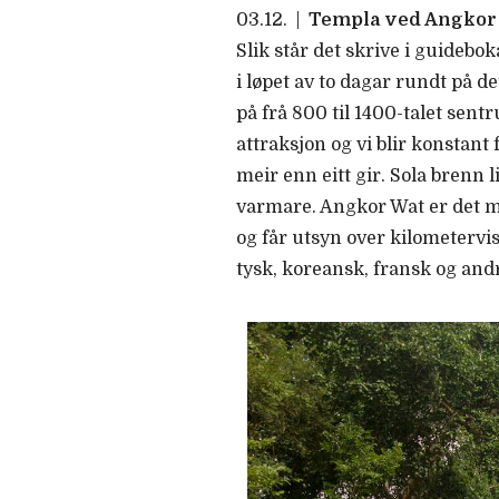
03.12.
|
Templa ved Angkor r
Slik står det skrive i guidebo
i løpet av to dagar rundt på 
på frå 800 til 1400-talet sen
attraksjon og vi blir konstan
meir enn eitt gir. Sola brenn
varmare. Angkor Wat er det mes
og får utsyn over kilometerv
tysk, koreansk, fransk og and