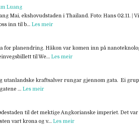
nam Luang
ang Mai, ekshovudstaden i Thailand. Foto: Hans 02.11. | V
oss inn til b…
Les meir
tida for planendring. Håkon var komen inn på nanoteknolo
einvegsbillett til We…
Les meir
tt og utanlandske kraftsalver rungar gjennom gata. Ei grup
r gatene …
Les meir
 fødestaden til det mektige Angkorianske imperiet. Det var
sten vart krona og v…
Les meir