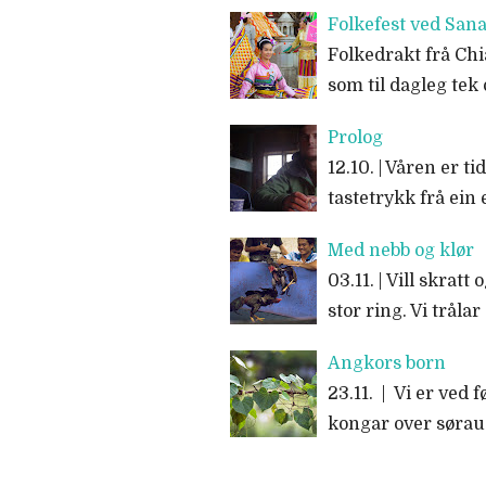
Folkefest ved Sa
Folkedrakt frå Chi
som til dagleg tek 
Prolog
12.10. | Våren er 
tastetrykk frå ein 
Med nebb og klør
03.11. | Vill skra
stor ring. Vi tråla
Angkors born
23.11. | Vi er ved
kongar over sørau