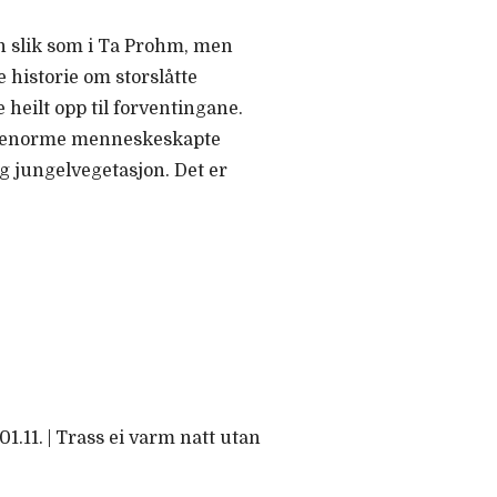
en slik som i Ta Prohm, men
historie om storslåtte
eilt opp til forventingane.
og enorme menneskeskapte
g jungelvegetasjon. Det er
1.11. | Trass ei varm natt utan