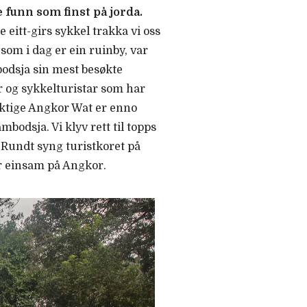
funn som finst på jorda.
 eitt-girs sykkel trakka vi oss
som i dag er ein ruinby, var
bodsja sin mest besøkte
r og sykkelturistar som har
mektige Angkor Wat er enno
bodsja. Vi klyv rett til topps
 Rundt syng turistkoret på
ir einsam på Angkor.