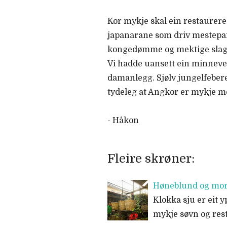
Kor mykje skal ein restaurere
japanarane som driv mestepart
kongedømme og mektige slag, 
Vi hadde uansett ein minnev
damanlegg. Sjølv jungelfebere
tydeleg at Angkor er mykje m
- Håkon
Fleire skrøner:
Høneblund og mo
Klokka sju er eit 
mykje søvn og rest