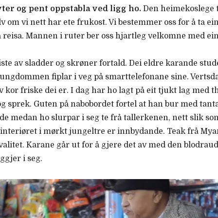
er og pent oppstabla ved ligg ho.
Den heimekoslege t
lv om vi nett har ete frukost. Vi bestemmer oss for å ta e
på reisa. Mannen i ruter ber oss hjartleg velkomne med e
iste av sladder og skrøner fortald. Dei eldre karande stud
n ungdommen fiplar i veg på smarttelefonane sine. Vert
v kor friske dei er. I dag har ho lagt på eit tjukt lag me
og sprek. Guten på nabobordet fortel at han bur med tant
e medan ho slurpar i seg te frå tallerkenen, nett slik so
interiøret i mørkt jungeltre er innbydande. Teak frå Mya
valitet. Karane går ut for å gjere det av med den blodrau
ggjer i seg.