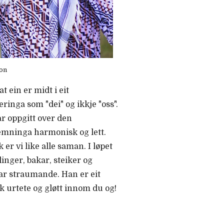
kon
 ein er midt i eit
inga som "dei" og ikkje "oss".
r oppgitt over den
temninga harmonisk og lett.
r vi like alle saman. I løpet
linger, bakar, steiker og
ar straumande. Han er eit
sk urtete og gløtt innom du og!