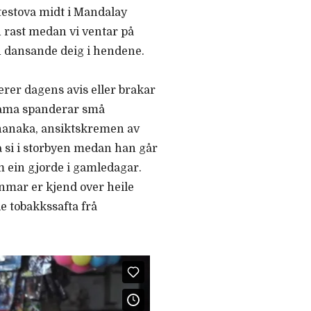
estova midt i Mandalay
in rast medan vi ventar på
in dansande deig i hendene.
erer dagens avis eller brakar
sdama spanderar små
d thanaka, ansiktskremen av
a si i storbyen medan han går
m ein gjorde i gamledagar.
nmar er kjend over heile
de tobakkssafta frå