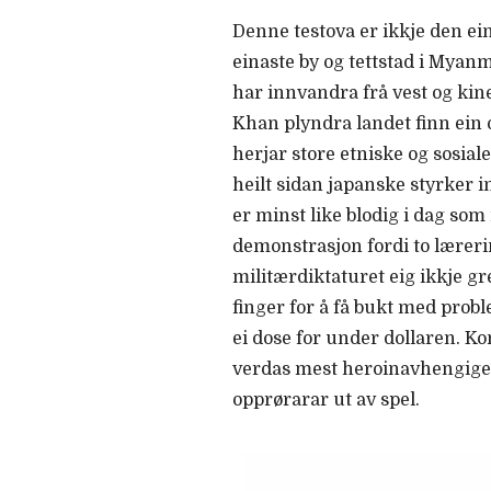
Denne testova er ikkje den eina
einaste by og tettstad i Myanm
har innvandra frå vest og kine
Khan plyndra landet finn ein óg
herjar store etniske og sosial
heilt sidan japanske styrker 
er minst like blodig i dag so
demonstrasjon fordi to læreri
militærdiktaturet eig ikkje gr
finger for å få bukt med probl
ei dose for under dollaren. Ko
verdas mest heroinavhengige by
opprørarar ut av spel.