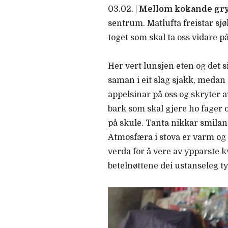
03.02. |
Mellom kokande gryt
sentrum. Matlufta freistar sjø
toget som skal ta oss vidare 
Her vert lunsjen eten og det s
saman i eit slag sjakk, meda
appelsinar på oss og skryter a
bark som skal gjere ho fager 
på skule. Tanta nikkar smiland
Atmosfæra i stova er varm og 
verda for å vere av ypparste k
betelnøttene dei ustanseleg ty