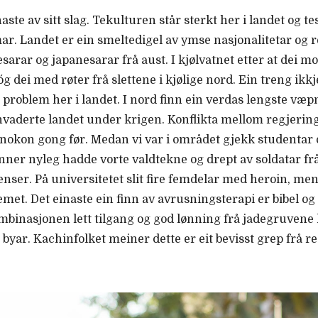
ste av sitt slag. Tekulturen står sterkt her i landet og test
ar. Landet er ein smeltedigel av ymse nasjonalitetar og r
sarar og japanesarar frå aust. I kjølvatnet etter at dei m
 dei med røter frå slettene i kjølige nord. Ein treng ikkje 
e problem her i landet. I nord finn ein verdas lengste væp
invaderte landet under krigen. Konflikta mellom regjering
m nokon gong før. Medan vi var i området gjekk studentar 
nner nyleg hadde vorte valdtekne og drept av soldatar frå
enser. På universitetet slit fire femdelar med heroin, men
emet. Det einaste ein finn av avrusningsterapi er bibel og 
mbinasjonen lett tilgang og god lønning frå jadegruvene h
ar. Kachinfolket meiner dette er eit bevisst grep frå reg