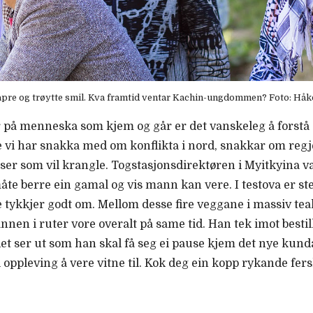
pre og trøytte smil. Kva framtid ventar Kachin-ungdommen? Foto: Hå
på menneska som kjem og går er det vanskeleg å forstå at
i har snakka med om konflikta i nord, snakkar om regjer
er som vil krangle. Togstasjonsdirektøren i Myitkyina va
te berre ein gamal og vis mann kan vere. I testova er s
tykkjer godt om. Mellom desse fire veggane i massiv teak e
nnen i ruter vore overalt på same tid. Han tek imot bestil
t ser ut som han skal få seg ei pause kjem det nye kund
ei oppleving å vere vitne til. Kok deg ein kopp rykande fer