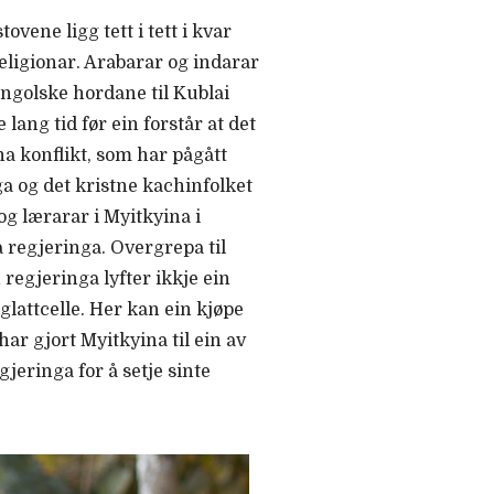
ovene ligg tett i tett i kvar
eligionar. Arabarar og indarar
ongolske hordane til Kublai
lang tid før ein forstår at det
na konflikt, som har pågått
a og det kristne kachinfolket
og lærarar i Myitkyina i
 regjeringa. Overgrepa til
 regjeringa lyfter ikkje ein
glattcelle. Her kan ein kjøpe
ar gjort Myitkyina til ein av
jeringa for å setje sinte