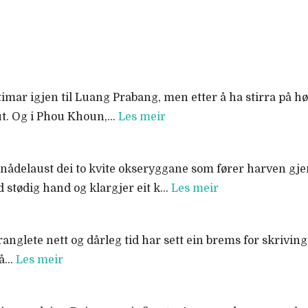
o timar igjen til Luang Prabang, men etter å ha stirra på h
 ut. Og i Phou Khoun,…
Les meir
nn nådelaust dei to kvite okseryggane som fører harven 
 stødig hand og klargjer eit k…
Les meir
anglete nett og dårleg tid har sett ein brems for skrivinga
 å…
Les meir