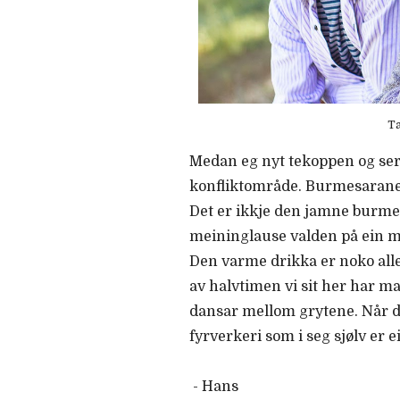
Ta
Medan eg nyt tekoppen og ser 
konfliktområde. Burmesarane v
Det er ikkje den jamne burmes
meininglause valden på ein må
Den varme drikka er noko alle 
av halvtimen vi sit her har ma
dansar mellom grytene. Når de
fyrverkeri som i seg sjølv er 
- Hans