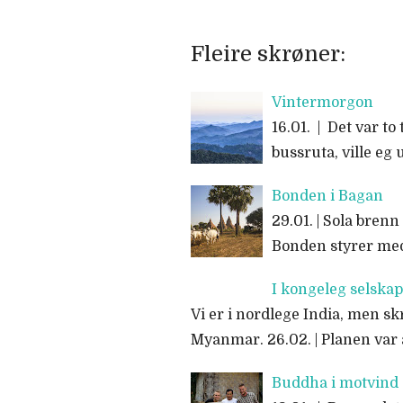
Fleire skrøner:
Vintermorgon
16.01. | Det var t
bussruta, ville eg
Bonden i Bagan
29.01. | Sola bre
Bonden styrer med
I kongeleg selskap
Vi er i nordlege India, men skr
Myanmar. 26.02. | Planen var
Buddha i motvind