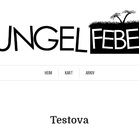
HEIM
KART
ARKIV
Testova